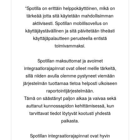
”Spotilla on erittäin helppokäyttöinen, mikä on
tärkeää jotta sitä käytetään mahdollisimman
aktiivisesti. Spotillan mobiilisovellus on
käyttäjäystävällinen ja sitä päivitetään tiheästi
käyttäjäpalautteen perusteella entistä
toimivammaksi.
Spotillan maksuttomat ja avoimet
integraatiorajapinnat ovat olleet meille tärkeitä,
sillä niiden avulla olemme pystyneet viemään
järjestelmän tuottamaa tietoa helposti ulkoiseen
raportointijärjestelmään.
Tämä on säästänyt paljon aikaa ja vaivaa sekä
auttanut kunnossapidon kehittämisessä, kun
tarvittavat tiedot löytyvät kootusti yhdestä
paikasta.
Spotillan integraatiorajapinnat ovat hyvin