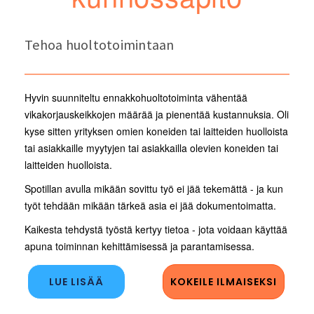
Tehoa huoltotoimintaan
Hyvin suunniteltu ennakkohuoltotoiminta vähentää
vikakorjauskeikkojen määrää ja pienentää kustannuksia. Oli
kyse sitten yrityksen omien koneiden tai laitteiden huolloista
tai asiakkaille myytyjen tai asiakkailla olevien koneiden tai
laitteiden huolloista.
Spotillan avulla mikään sovittu työ ei jää tekemättä - ja kun
työt tehdään mikään tärkeä asia ei jää dokumentoimatta.
Kaikesta tehdystä työstä kertyy tietoa - jota voidaan käyttää
apuna toiminnan kehittämisessä ja parantamisessa.
LUE LISÄÄ
KOKEILE ILMAISEKSI