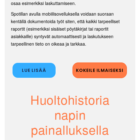
osaa esimerkiksi laskuttamiseen.
Spotillan avulla mobiilisovelluksella voidaan suoraan
kentällä dokumentoida työt siten, että kaikki tarpeelliset
raportit (esimerkiksi sisäiset pöytäkirjat tai raportit
asiakkaille) syntyvät automaattisesti ja laskutukseen
tarpeellinen tieto on oikeaa ja tarkkaa.
LUE LISÄÄ
KOKEILE ILMAISEKSI
Huoltohistoria
napin
painalluksella