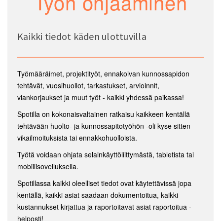
Työn ohjaaminen
Kaikki tiedot käden ulottuvilla
Työmääräimet, projektityöt, ennakoivan kunnossapidon
tehtävät, vuosihuollot, tarkastukset, arvioinnit,
viankorjaukset ja muut työt - kaikki yhdessä paikassa!
Spotilla on kokonaisvaltainen ratkaisu kaikkeen kentällä
tehtävään huolto- ja kunnossapitotyöhön -oli kyse sitten
vikailmoituksista tai ennakkohuolloista.
Työtä voidaan ohjata selainkäyttöliittymästä, tabletista tai
mobiilisovelluksella.
Spotillassa kaikki oleelliset tiedot ovat käytettävissä jopa
kentällä, kaikki asiat saadaan dokumentoitua, kaikki
kustannukset kirjattua ja raportoitavat asiat raportoitua -
helposti!