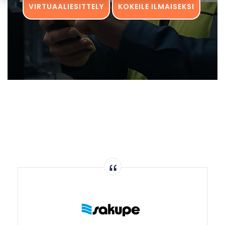
VIRTUAALIESITTELY
KOKEILE ILMAISEKSI
“