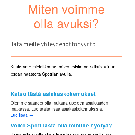
Miten voimme
olla avuksi?
Jätä meille yhteydenottopyyntö
Kuulemme mielellämme, miten voisimme ratkaista juuri
teidän haasteita Spotillan avulla.
https://www.spotilla.com/privacy-policy
Katso tästä asiakaskokemukset
Olemme saaneet olla mukana upeiden asiakkaiden
matkassa. Lue täältä lisää asiakaskokemuksista.
Lue lisää →
Voiko Spotillasta olla minulle hyötyä?
Katso tällä sivulla oleva hyötylaskuri, jonka avulla voit