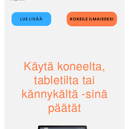
LUE LISÄÄ
KOKEILE ILMAISEKSI
Käytä koneelta,
tabletilta tai
kännykältä -sinä
päätät