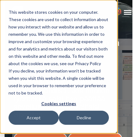
This website stores cookies on your computer.
These cookies are used to collect information about
how you interact with our website and allow us to
remember you. We use this information in order to
Huolto, kunnossapito ja
improve and customize your browsing experience
and for analytics and metrics about our visitors both
kenttätyönohjaus
on this website and other media. To find out more
about the cookies we use, see our Privacy Policy
Toimialariippumaton ratkaisu
If you decline, your information won’t be tracked
when you visit this website. A single cookie will be
Spotillan avulla voit hoitaa
used in your browser to remember your preference
kaiken mobiilisti. Jos huollon
not to be tracked.
työntekijä saisi itse päättää
sovelluksen - hän valitsisi
Cookies settings
Spotillan.
Accept
Decline