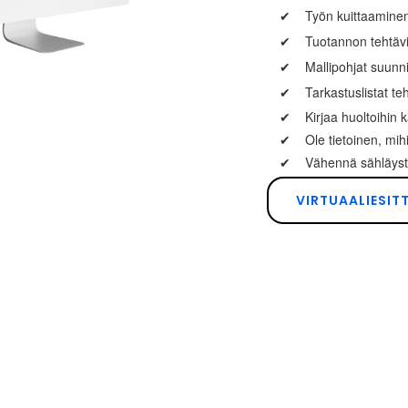
✔
Työn kuittaaminen 
✔
Tuotannon tehtäv
✔
Mallipohjat suunn
✔
Tarkastuslistat teh
✔
Kirjaa huoltoihin k
✔
Ole tietoinen, mi
✔
Vähennä sähläyst
VIRTUAALIESIT