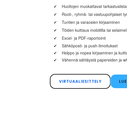
✔
Huoltojen muokattavat tarkastuslista
✔
Rooli-, ryhmä- tai vastuupohjaiset ty
✔
Tuntien ja varaosien kirjaaminen
✔
Töiden kuittaus mobiililla tai selaimel
✔
Excel- ja PDF-raportointi
✔
Sähköposti- ja push-ilmoitukset
✔
Helppo ja nopea kirjaaminen ja kuit
✔
Vähennä sähläystä papereiden ja wh
VIRTUAALIESITTELY
LUE