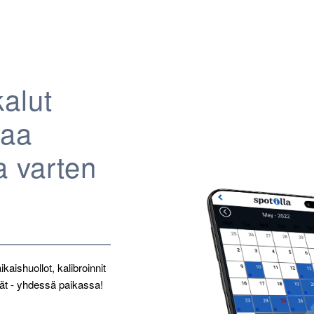
kalut
vaa
a varten
aishuollot, kalibroinnit
ät - yhdessä paikassa!