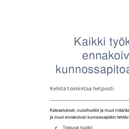
Kaikki työ
ennakoi
kunnossapito
Kehitä toimintaa helposti
Katsastukset, vuosihuollot ja muut määräaik
ja muut ennakoivan kunnossapidon tehtäv
✔
Toistuvat huollot