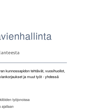
vienhallinta
ilanteesta
n kunnossapidon tehtävät, vuosihuollot,
, viankorjaukset ja muut työt - yhdessä
kilöiden työjonoissa
ä ajallaan