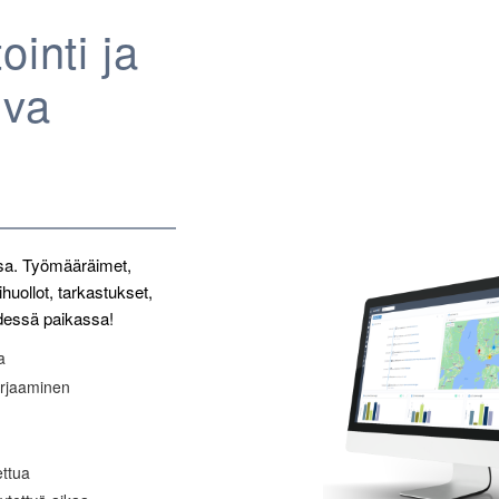
ointi ja
uva
ssa. Työmääräimet,
uollot, tarkastukset,
yhdessä paikassa!
a
irjaaminen
ettua