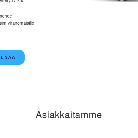
ytettyä aikaa
a menee
sim viranomaisille
 LISÄÄ
Asiakkaitamme