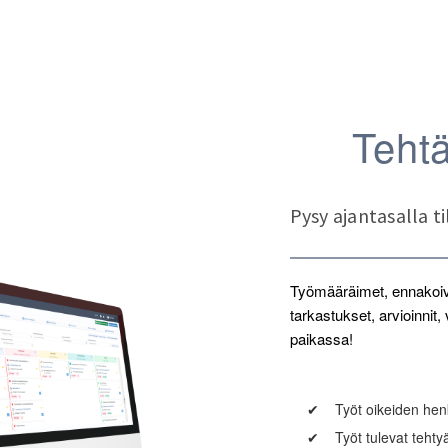
Tehtä
Pysy ajantasalla t
Työmääräimet, ennakoiva
tarkastukset, arvioinnit
paikassa!
✔
Työt oikeiden hen
✔
Työt tulevat tehty