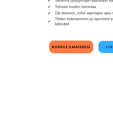
✔
Vähennä työpyyntöjen käsittelyyn kä
✔
Tehosta huollon toimintaa
✔
Ole tietoinen, mihin asentajien aik
Töiden todentaminen ja raportointi e
✔
kätevästi
KOKEILE ILMAISEKSI
LUE