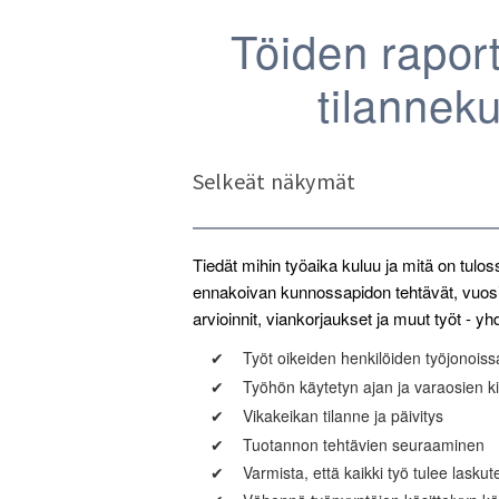
Töiden raport
tilannek
Selkeät näkymät
Tiedät mihin työaika kuluu ja mitä on tulo
ennakoivan kunnossapidon tehtävät, vuosih
arvioinnit, viankorjaukset ja muut työt - 
✔
Työt oikeiden henkilöiden työjonoiss
✔
Työhön käytetyn ajan ja varaosien k
✔
Vikakeikan tilanne ja päivitys
✔
Tuotannon tehtävien seuraaminen
✔
Varmista, että kaikki työ tulee laskut