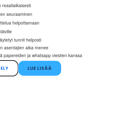
reaaliaikaisesti
ien seuraaminen
ittelua helpottamaan
täville
äytetyt tunnit helposti
hin asentajien aika menee
ä papereiden ja whatsapp viestien kanssa
TELY
LUE LISÄÄ