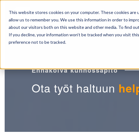
KÄYTTÖKOHTEET
ASIAKASTARI
This website stores cookies on your computer. These cookies are u
allow us to remember you. We use this information in order to impr
about our visitors both on this website and other media. To find ou
SISÄLLÖT
TIETOA MEISTÄ
If you decline, your information won’t be tracked when you visit th
preference not to be tracked.
Ennakoiva kunnossapito
Ota työt haltuun
help