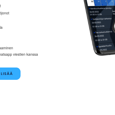
t
öjonot
la
taaminen
atsapp viestien kanssa
 LISÄÄ